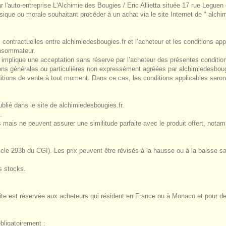
r l'auto-entreprise L'Alchimie des Bougies / Eric Allietta située 17 rue Leg
ysique ou morale souhaitant procéder à un achat via le site Internet de " alch
s contractuelles entre alchimiedesbougies.fr et l’acheteur et les conditions ap
onsommateur.
te implique une acceptation sans réserve par l’acheteur des présentes conditio
ons générales ou particulières non expressément agréées par alchimiedesboug
itions de vente à tout moment. Dans ce cas, les conditions applicables seront
ublié dans le site de alchimiedesbougies.fr.
.
 mais ne peuvent assurer une similitude parfaite avec le produit offert, nota
rticle 293b du CGI). Les prix peuvent être révisés à la hausse ou à la baisse
s stocks.
site est réservée aux acheteurs qui résident en France ou à Monaco et pour 
bligatoirement :