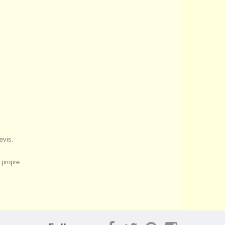
evis.
 propre.