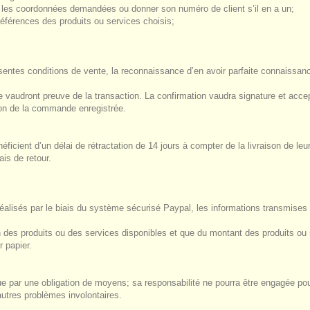
outes les coordonnées demandées ou donner son numéro de client s’il en a un;
éférences des produits ou services choisis;
ntes conditions de vente, la reconnaissance d’en avoir parfaite connaissance
e vaudront preuve de la transaction. La confirmation vaudra signature et acce
ion de la commande enregistrée.
icient d’un délai de rétractation de 14 jours à compter de la livraison de le
is de retour.
réalisés par le biais du système sécurisé Paypal, les informations transmises 
on des produits ou des services disponibles et que du montant des produits o
r papier.
e par une obligation de moyens; sa responsabilité ne pourra être engagée pour
autres problèmes involontaires.