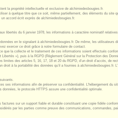
ent la propriété intellectuelle et exclusive de alchimiedesbougies.fr.
utiliser à quelque titre que ce soit, même partiellement, des éléments du site qu
s un accord écrit exprès de alchimiedesbougies.fr.
 aux libertés du 6 janvier 1978, les informations à caractère nominatif relatives
données en le signalant à alchimiedesbougies.fr. De même, les utilisateurs di
ez exercer ce droit grâce à notre formulaire de contact.
e que la collecte et le traitement de ces informations soient effectués conform
e et Libertés »), puis à la RGPD (Règlement Général sur la Protection des Donn
es limites des articles 5, 16, 17, 18 et 20 du RGPD, d’un droit d’accès, de rec
 droit à la portabilité des données qu’il a fournies à alchimiedesbougies.fr. L’
suivants.
utes ses informations afin de préserver sa confidentialité. L'hébergement du s
s données, le protocole HTTPS assure une confidentialité optimale.
actures sur un support fiable et durable constituant une copie fidèle conform
onsidérés par les parties comme preuve des communications, commandes, paiem