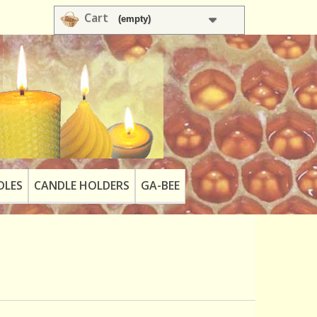
Cart
(empty)
DLES
CANDLE HOLDERS
GA-BEE