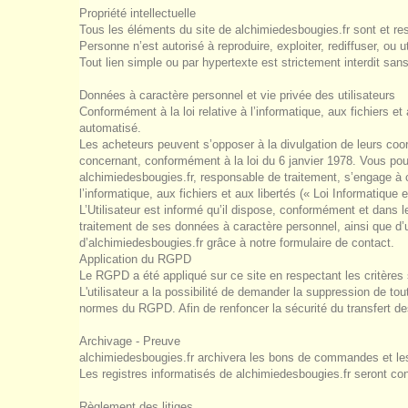
Propriété intellectuelle
Tous les éléments du site de alchimiedesbougies.fr sont et rest
Personne n’est autorisé à reproduire, exploiter, rediffuser, ou 
Tout lien simple ou par hypertexte est strictement interdit san
Données à caractère personnel et vie privée des utilisateurs
Conformément à la loi relative à l’informatique, aux fichiers et
automatisé.
Les acheteurs peuvent s’opposer à la divulgation de leurs coor
concernant, conformément à la loi du 6 janvier 1978. Vous pouv
alchimiedesbougies.fr, responsable de traitement, s’engage à c
l’informatique, aux fichiers et aux libertés (« Loi Informatiqu
L’Utilisateur est informé qu’il dispose, conformément et dans l
traitement de ses données à caractère personnel, ainsi que d’un
d’alchimiedesbougies.fr grâce à notre formulaire de contact.
Application du RGPD
Le RGPD a été appliqué sur ce site en respectant les critères 
L'utilisateur a la possibilité de demander la suppression de to
normes du RGPD. Afin de renfoncer la sécurité du transfert de
Archivage - Preuve
alchimiedesbougies.fr archivera les bons de commandes et les f
Les registres informatisés de alchimiedesbougies.fr seront c
Règlement des litiges