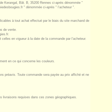
uen de Kerangal, Bât. B, 35200 Rennes ci-après dénommée "
imiedesbougies.fr " dénommée ci-après " l’acheteur ".
plicables à tout achat effectué par le biais du site marchand de
ns de vente.
ies.fr.
 celles en vigueur à la date de la commande par l’acheteur.
mment en ce qui concerne les couleurs.
 sans préavis. Toute commande sera payée au prix affiché et ne
des livraisons requises dans ces zones géographiques.