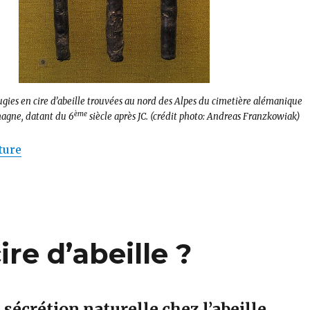
ugies en cire d’abeille trouvées au nord des Alpes du cimetière alémanique
ème
magne, datant du 6
siècle après JC. (crédit photo: Andreas Franzkowiak)
de « Comment les abeilles fabriquent-elles la cire? 
ture
ire d’abeille ?
e sécrétion naturelle chez l’abeille