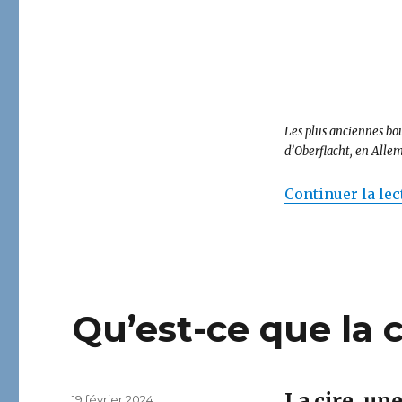
Les plus anciennes bo
d’Oberflacht, en Alle
Continuer la lec
Qu’est-ce que la c
La cire, un
Publié
19 février 2024