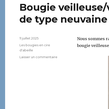
Bougie veilleuse/v
de type neuvaine
Publié
11 juillet 2025
Nous sommes rav
le
Catégories
Les bougies en cire
bougie veilleuse
d'abeille
sur
Laisser un commentaire
Bougie
veilleuse/votive
en
cire
d’abeille
de
type
neuvaine
(durée
90h)