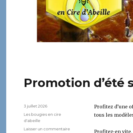
Promotion d’été s
Publié
3 juillet 2026
Profitez d’une o
le
Catégories
Les bougies en cire
tous les modèle
d'abeille
sur
Laisser un commentaire
Profitez-en vite,