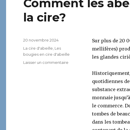
Comment les abeil
la cire?
Publié
20 novembre 2024
Sur plus de 20 0
le
Catégories
La cire d'abeille
,
Les
mellifères) prod
bougies en cire d'abeille
les glandes ciriè
sur
Laisser un commentaire
Comment
Historiquement, l
les
abeilles
quotidiennes depu
fabriquent-
substance extra
elles
monnaie jusqu’à
la
cire?
le commerce. De 
tombes de beauc
dans les tombeau
contenant de la c