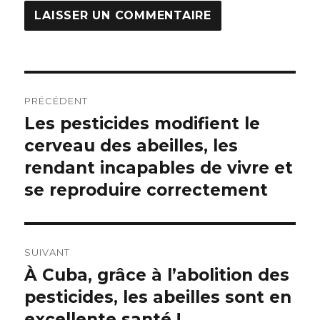
Navigation
PRÉCÉDENT
de
Les pesticides modifient le
Publication
précédente :
cerveau des abeilles, les
l’article
rendant incapables de vivre et
se reproduire correctement
SUIVANT
À Cuba, grâce à l’abolition des
Publication
suivante :
pesticides, les abeilles sont en
excellente santé !