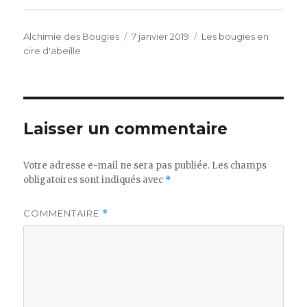
Auteur
Publié
Catégories
Alchimie des Bougies
7 janvier 2019
Les bougies en
le
cire d'abeille
Laisser un commentaire
Votre adresse e-mail ne sera pas publiée.
Les champs
obligatoires sont indiqués avec
*
COMMENTAIRE
*