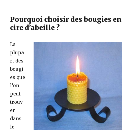
Pourquoi choisir des bougies en
cire d’abeille ?
La
plupa
rt des
bougi
es que
l’on
peut
trouv
er
dans
le