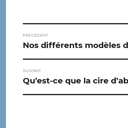
Navigation
PRÉCÉDENT
de
Nos différents modèles de
Publication
précédente :
l’article
SUIVANT
Qu’est-ce que la cire d’ab
Publication
suivante :