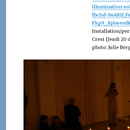
illumination-sol
fbclid=IwAR1f
Fkp9__kj6wevdk
Installation/pe
Crest [Jeudi 20 d
photo: Julie Ber