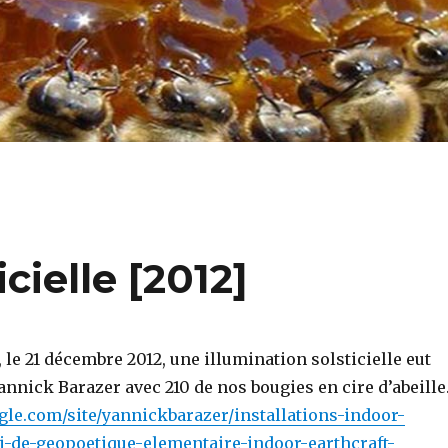
cielle [2012]
à, le 21 décembre 2012, une illumination solsticielle eut
Yannick Barazer avec 210 de nos bougies en cire d’abeille
ogle.com/site/yannickbarazer/installations-indoor-
ai-de-geopoetique-elementaire-indoor-earthcraft-