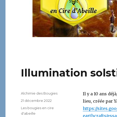
Illumination solsti
Auteur
Alchimie des Bougies
Il y a 10 ans déj
Publié
21 décembre 2022
lieu, créée par 
le
Catégories
Les bougies en cire
https://sites.go
d'abeille
earthcrafts/ess