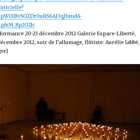
sticielle?
_FspWiXBvSOZDr0uRS6AJ3qJhmdA-
pJsM_8p2G2Jc
rformance 20-23 décembre 2012 Galerie Espace-Liberté,
écembre 2012, soir de l’allumage, flûtiste: Aurélie labbé,
ger]