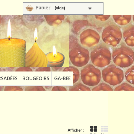
Panier
(vide)
SADÉES
BOUGEOIRS
GA-BEE
Afficher :