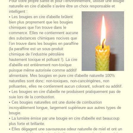
Pour votre propre santé et pour l’environnement, utiliser une bougie
naturelle en cire d’abeille s’avère être un choix responsable et
intelligent :
• Les bougies en cire d'abeille brûlent
bien plus proprement que les bougies
chimiques que l'on trouve dans le
commerce. Elles ne contiennent aucune
des substances chimiques nocives que
l’on trouve dans les bougies en paraffine
(la paraffine est un sous-produit
chimique de l’industrie pétrolière
hautement toxique et polluant !). La cire
d'abeille est entièrement non-toxique
puisque même autorisée comme additif
alimentaire. Mes bougies en pure cire d'abeille naturelle 100%
naturelles sont donc: non-toxiques, non-cancérigènes, non
polluantes, elles ne contiennent aucun colorant, solvant ou additif.
• Les bougies en cire d'abeille ne produisent pratiquement pas de
suie lors de la combustion.
• Ces bougies naturelles ont une durée de combustion
incroyablement longue, largement supérieure aux autres types de
bougie.
• La lumière émise par une bougie en cire d'abeille est beaucoup
plus forte et brillante.
• Elles dégagent une savoureuse odeur naturelle de miel et ont un